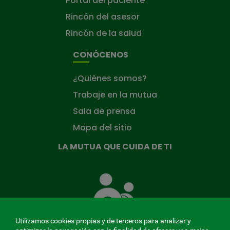
Portal del paciente
Rincón del asesor
Rincón de la salud
CONÓCENOS
¿Quiénes somos?
Trabaje en la mutua
Sala de prensa
Mapa del sitio
LA MUTUA QUE CUIDA DE TI
La
Mutua
que
cuida
de
Utilizamos cookies propias y de terceros para analizar y
ti