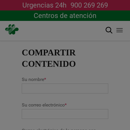
Urgencias 24h
900 269 269
Centros de atención
Buscar
Togg
navi
Pasar
al
COMPARTIR
contenido
principal
CONTENIDO
Su nombre
*
Su correo electrónico
*