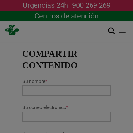
Urgencias 24h
900 269 269
Centros de atención
Buscar
Togg
navi
Pasar
al
COMPARTIR
contenido
principal
CONTENIDO
Su nombre
*
Su correo electrónico
*