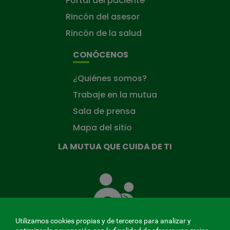
Portal del paciente
Rincón del asesor
Rincón de la salud
CONÓCENOS
¿Quiénes somos?
Trabaje en la mutua
Sala de prensa
Mapa del sitio
LA MUTUA QUE CUIDA DE TI
La
Mutua
que
cuida
de
Utilizamos cookies propias y de terceros para analizar y
ti