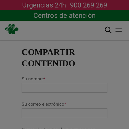
Urgencias 24h
900 269 269
Centros de atención
Buscar
Togg
navi
Pasar
al
COMPARTIR
contenido
principal
CONTENIDO
Su nombre
*
Su correo electrónico
*