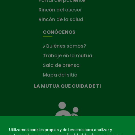
Portal del paciente
Rincón del asesor
Rincón de la salud
CONÓCENOS
¿Quiénes somos?
Trabaje en la mutua
Sala de prensa
Mapa del sitio
LA MUTUA QUE CUIDA DE TI
La
Mutua
que
cuida
de
Utilizamos cookies propias y de terceros para analizar y
ti