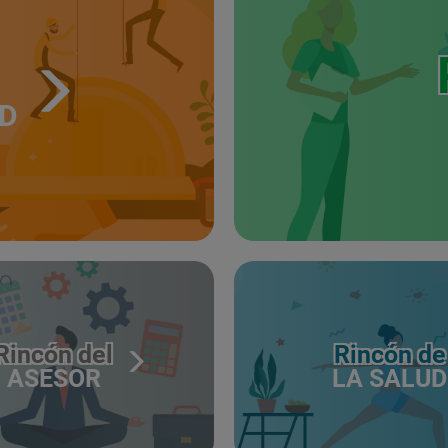
UD
Rincón del
Rincón de
ASESOR
LA SALUD