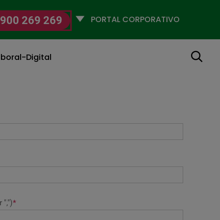
Selecciona
900 269 269
un
perfil
Buscar
boral-Digital
",")
*