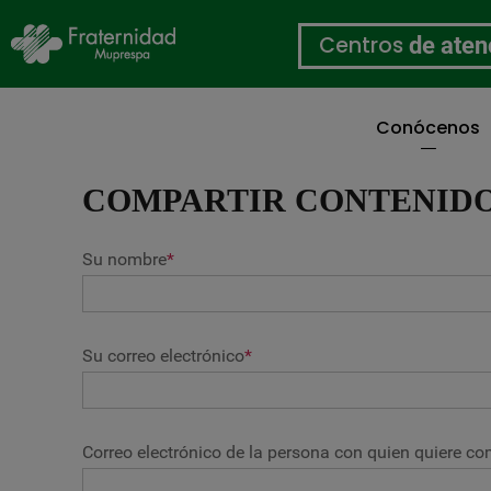
Centros
de aten
Conócenos
Pasar
al
COMPARTIR CONTENID
contenido
principal
Su nombre
*
Su correo electrónico
*
Correo electrónico de la persona con quien quiere com