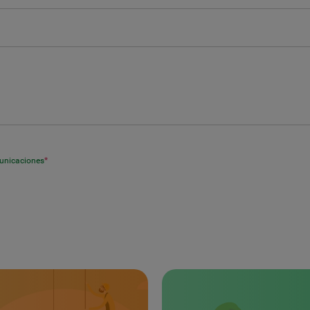
municaciones
*