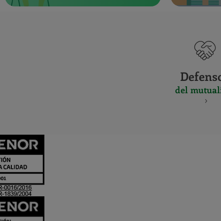
Defens
del mutual