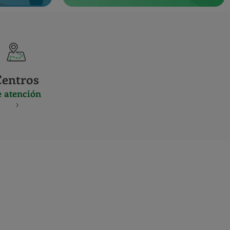
Centros
e atención
S
NES