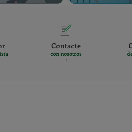
or
Contacte
ista
con nosotros
d
CERTIFICADO
Y
ACREDITACIO