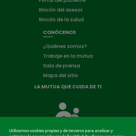
Portal del paciente
Rincón del asesor
Rincón de la salud
CONÓCENOS
¿Quiénes somos?
Trabaje en la mutua
Sala de prensa
Mapa del sitio
LA MUTUA QUE CUIDA DE TI
La
Mutua
que
cuida
de
Utilizamos cookies propias y de terceros para analizar y
ti