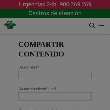
Urgencias 24h
900 269 269
Centros de atención
Buscar
Togg
navi
Pasar
al
COMPARTIR
contenido
principal
CONTENIDO
Su nombre
*
Su correo electrónico
*