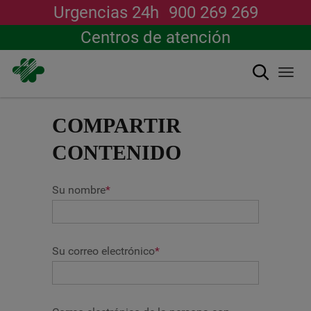
Urgencias 24h
900 269 269
Centros de atención
Buscar
Togg
navi
Pasar
al
COMPARTIR
contenido
principal
CONTENIDO
Su nombre
*
Su correo electrónico
*