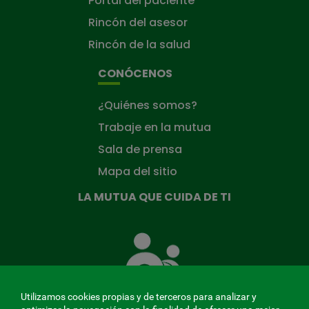
Portal del paciente
Rincón del asesor
Rincón de la salud
CONÓCENOS
¿Quiénes somos?
Trabaje en la mutua
Sala de prensa
Mapa del sitio
LA MUTUA QUE CUIDA DE TI
La
Mutua
que
cuida
de
Utilizamos cookies propias y de terceros para analizar y
ti