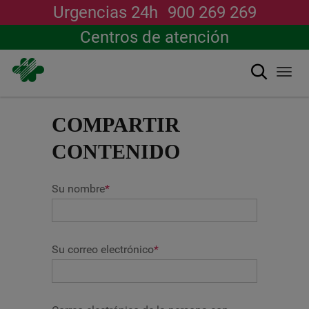
Urgencias 24h
900 269 269
Centros de atención
Buscar
Togg
navi
Pasar
al
COMPARTIR
contenido
principal
CONTENIDO
Su nombre
*
Su correo electrónico
*