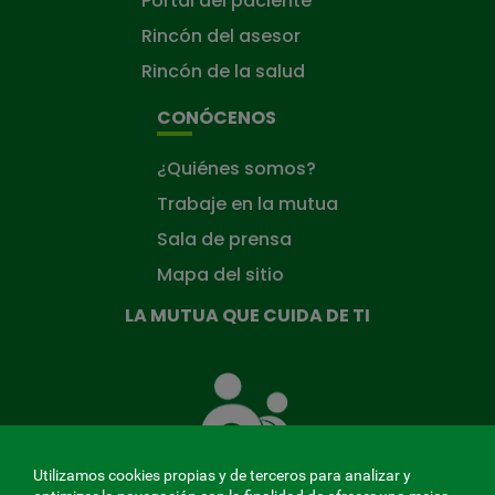
Portal del paciente
Rincón del asesor
Rincón de la salud
CONÓCENOS
¿Quiénes somos?
Trabaje en la mutua
Sala de prensa
Mapa del sitio
LA MUTUA QUE CUIDA DE TI
La
Mutua
que
cuida
de
Utilizamos cookies propias y de terceros para analizar y
ti