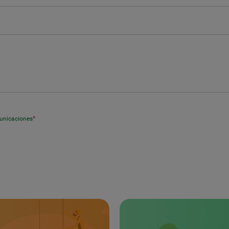
municaciones
*