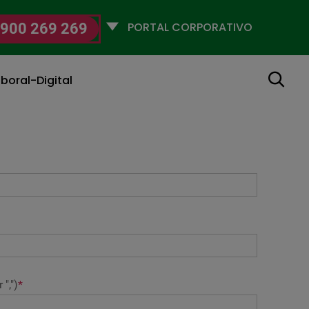
Selecciona
900 269 269
un
perfil
Buscar
boral-Digital
",")
*