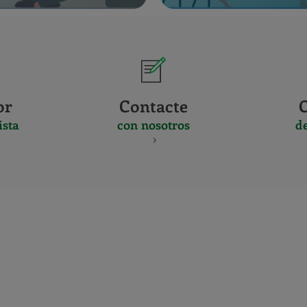
or
Contacte
ista
con nosotros
d
CERTIFICADO
Y
ACREDITACIO