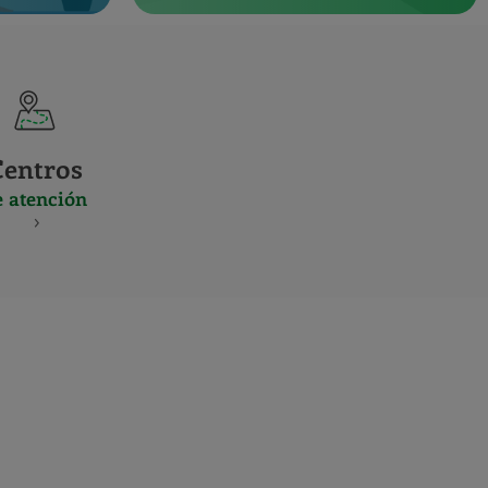
Centros
e atención
S
NES