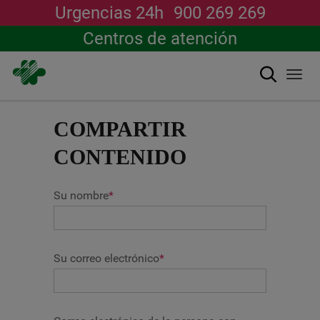
Urgencias 24h
900 269 269
Centros de atención
Buscar
Togg
navi
Pasar
al
COMPARTIR
contenido
principal
CONTENIDO
Su nombre
*
Su correo electrónico
*