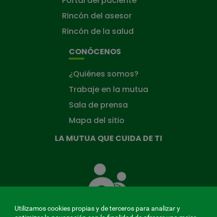
Portal del paciente
Rincón del asesor
Rincón de la salud
CONÓCENOS
¿Quiénes somos?
Trabaje en la mutua
Sala de prensa
Mapa del sitio
LA MUTUA QUE CUIDA DE TI
La
Mutua
que
cuida
de
Utilizamos cookies propias y de terceros para analizar y
ti