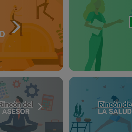
UD
Rincón del
Rincón de
ASESOR
LA SALUD