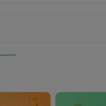
municaciones
*