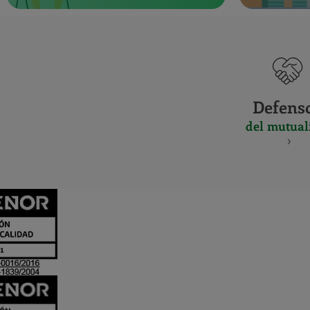
Defens
del mutual