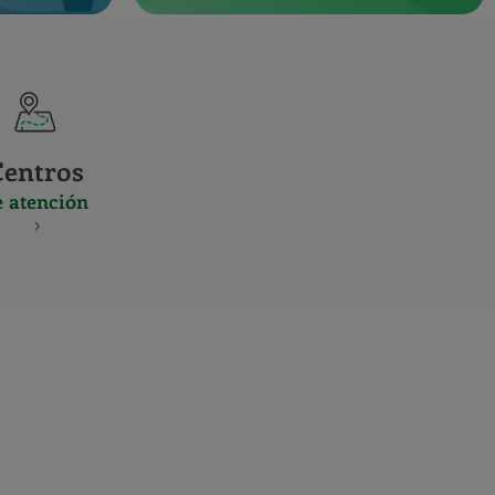
Centros
e atención
S
NES