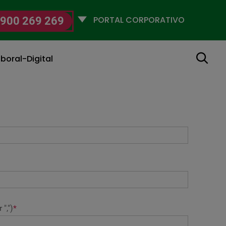
Selecciona
900 269 269
un
perfil
Buscar
boral-Digital
",")
*