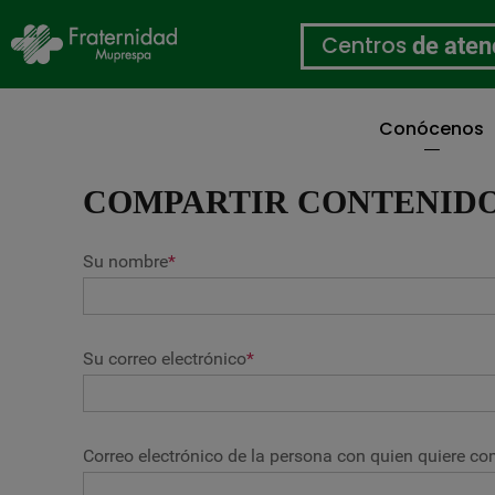
Centros
de aten
Conócenos
Pasar
al
COMPARTIR CONTENID
contenido
principal
Su nombre
*
Su correo electrónico
*
Correo electrónico de la persona con quien quiere com