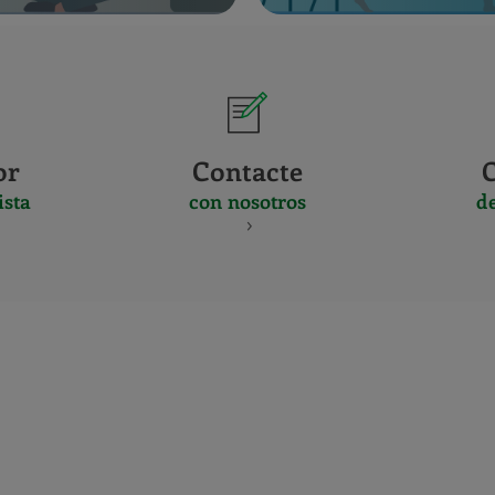
or
Contacte
ista
con nosotros
d
CERTIFICADO
Y
ACREDITACIO