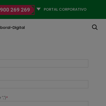
Selecciona
900 269 269
un
perfil
Buscar
boral-Digital
",")
*