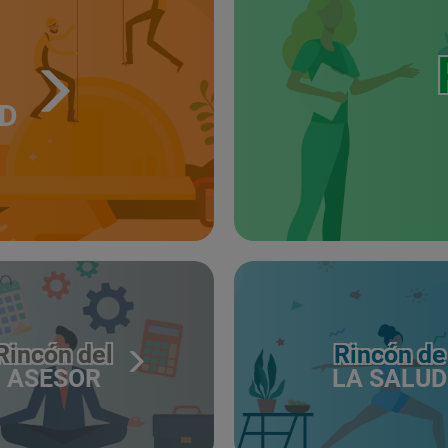
UD
Rincón del
Rincón de
ASESOR
LA SALUD