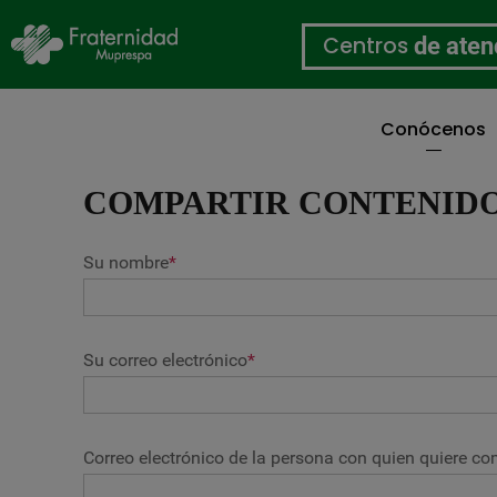
Centros
de aten
Conócenos
Pasar
al
COMPARTIR CONTENID
contenido
principal
Su nombre
*
Su correo electrónico
*
Correo electrónico de la persona con quien quiere com