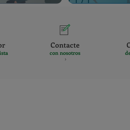
or
Contacte
ista
con nosotros
d
CERTIFICADO
Y
ACREDITACIO