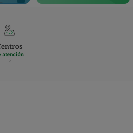
Centros
e atención
S
NES