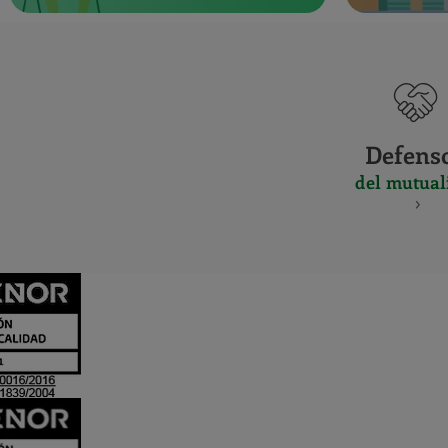
Defens
del mutual