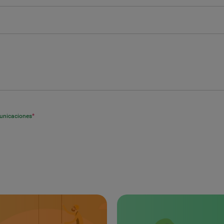
municaciones
*