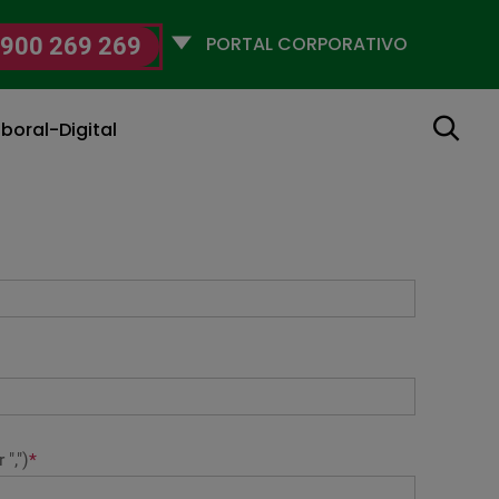
Selecciona
900 269 269
un
perfil
Buscar
boral-Digital
",")
*