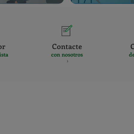
or
Contacte
ista
con nosotros
d
CERTIFICADO
Y
ACREDITACIO