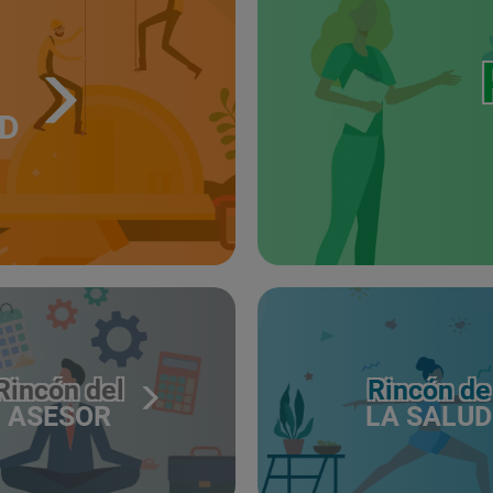
UD
Rincón del
Rincón de
ASESOR
LA SALUD