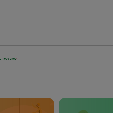
municaciones
*