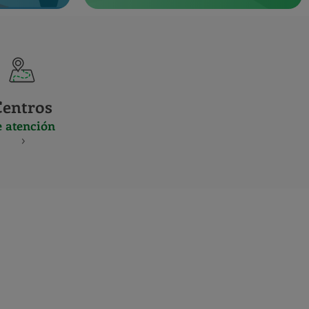
Centros
e atención
S
NES