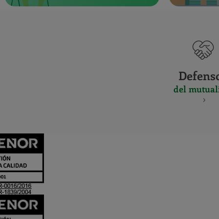
Defens
del mutual