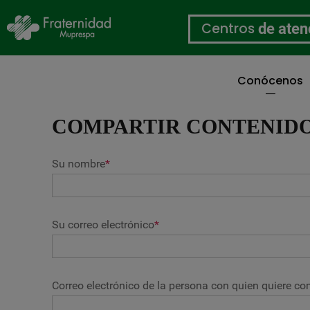
Centros
de aten
Conócenos
Pasar
al
COMPARTIR CONTENID
contenido
principal
Su nombre
*
Su correo electrónico
*
Correo electrónico de la persona con quien quiere com