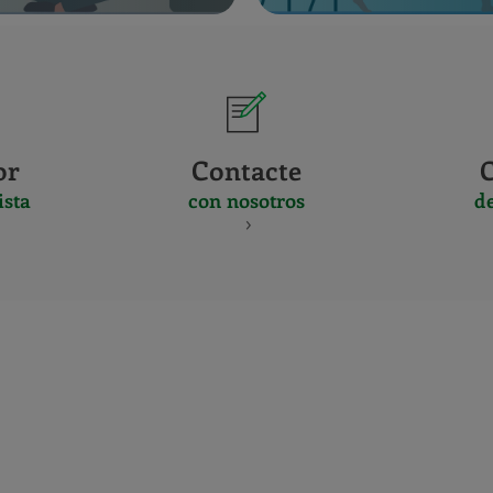
or
Contacte
ista
con nosotros
d
CERTIFICADO
Y
ACREDITACIO