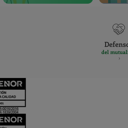
Defens
del mutual