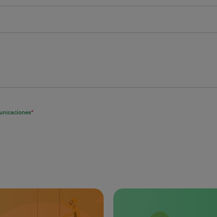
municaciones
*