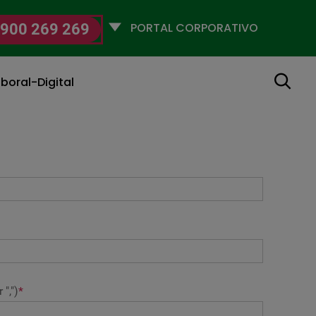
Selecciona
900 269 269
un
perfil
Buscar
boral-Digital
",")
*