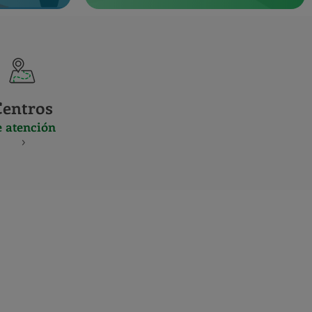
Centros
e atención
S
NES