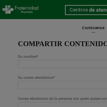
Centros
de aten
Conócenos
Pasar
al
COMPARTIR CONTENID
contenido
principal
Su nombre
*
Su correo electrónico
*
Correo electrónico de la persona con quien quiere com