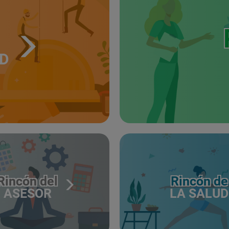
UD
Rincón del
Rincón de
ASESOR
LA SALUD