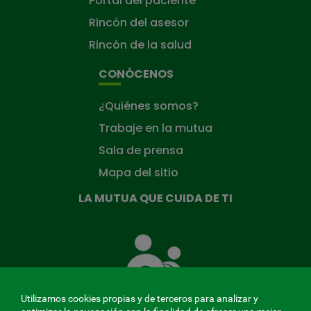
Portal del paciente
Rincón del asesor
Rincón de la salud
CONÓCENOS
¿Quiénes somos?
Trabaje en la mutua
Sala de prensa
Mapa del sitio
LA MUTUA QUE CUIDA DE TI
La
Mutua
que
cuida
de
Utilizamos cookies propias y de terceros para analizar y
ti