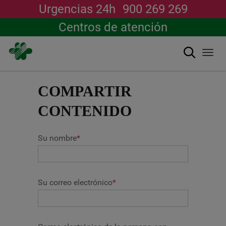
Urgencias 24h
900 269 269
Centros de atención
Buscar
Togg
navi
Pasar
al
COMPARTIR
contenido
principal
CONTENIDO
Su nombre
*
Su correo electrónico
*