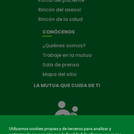
Portal del paciente
Rincón del asesor
Rincón de la salud
CONÓCENOS
¿Quiénes somos?
Trabaje en la mutua
Sala de prensa
Mapa del sitio
LA MUTUA QUE CUIDA DE TI
La
Mutua
que
cuida
de
Utilizamos cookies propias y de terceros para analizar y
ti