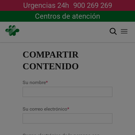
Urgencias 24h
900 269 269
Centros de atención
Buscar
Togg
navi
Pasar
al
COMPARTIR
contenido
principal
CONTENIDO
Su nombre
*
Su correo electrónico
*