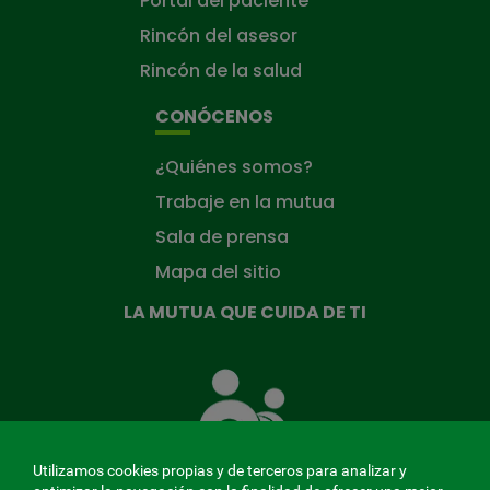
Portal del paciente
Rincón del asesor
Rincón de la salud
CONÓCENOS
¿Quiénes somos?
Trabaje en la mutua
Sala de prensa
Mapa del sitio
LA MUTUA QUE CUIDA DE TI
La
Mutua
que
cuida
de
Utilizamos cookies propias y de terceros para analizar y
ti