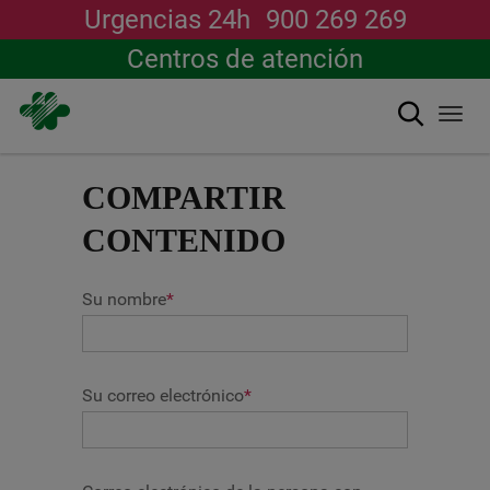
Urgencias 24h
900 269 269
Centros de atención
Buscar
Togg
navi
Pasar
al
COMPARTIR
contenido
principal
CONTENIDO
Su nombre
*
Su correo electrónico
*