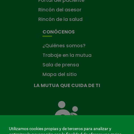
Portal del paciente
Rincón del asesor
Rincón de la salud
CONÓCENOS
¿Quiénes somos?
Trabaje en la mutua
Sala de prensa
Mapa del sitio
LA MUTUA QUE CUIDA DE TI
La
Mutua
que
cuida
de
Utilizamos cookies propias y de terceros para analizar y
ti