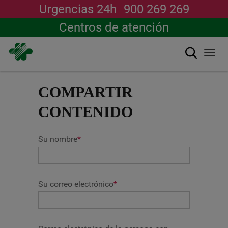
Urgencias 24h
900 269 269
Centros de atención
Buscar
Togg
navi
Pasar
al
COMPARTIR
contenido
principal
CONTENIDO
Su nombre
*
Su correo electrónico
*