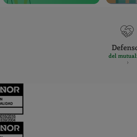
Defens
del mutual