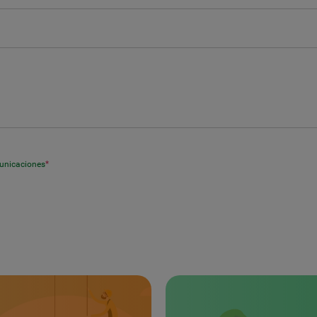
municaciones
*