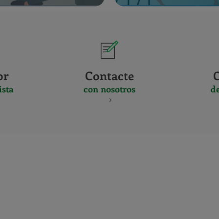
or
Contacte
ista
con nosotros
d
CERTIFICADO
Y
ACREDITACIO