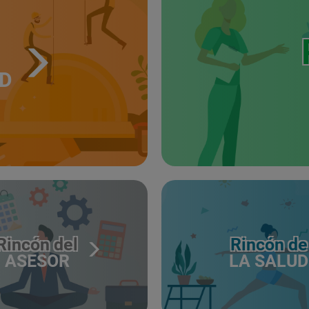
UD
Rincón del
Rincón de
ASESOR
LA SALUD