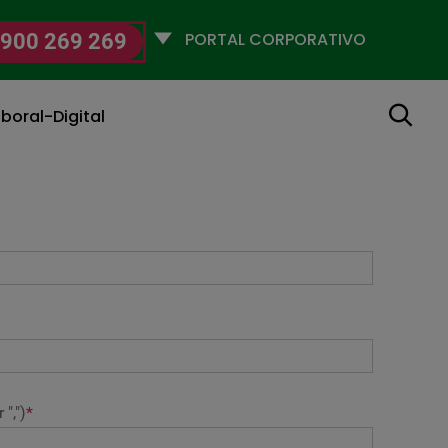
Selecciona
900 269 269
un
perfil
Buscar
boral-Digital
",")
*