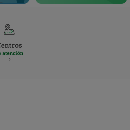
Centros
e atención
S
NES