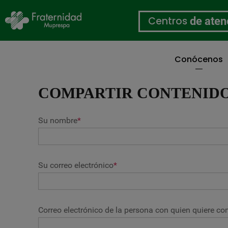
Centros
de aten
Conócenos
Pasar
al
COMPARTIR CONTENID
contenido
principal
Su nombre
*
Su correo electrónico
*
Correo electrónico de la persona con quien quiere com