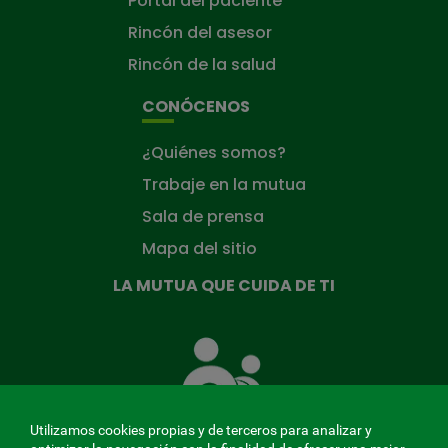
Portal del paciente
Rincón del asesor
Rincón de la salud
CONÓCENOS
¿Quiénes somos?
Trabaje en la mutua
Sala de prensa
Mapa del sitio
LA MUTUA QUE CUIDA DE TI
La
Mutua
que
cuida
de
Utilizamos cookies propias y de terceros para analizar y
ti