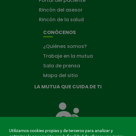
Portal del paciente
Rincón del asesor
Rincón de la salud
CONÓCENOS
¿Quiénes somos?
Trabaje en la mutua
Sala de prensa
Mapa del sitio
LA MUTUA QUE CUIDA DE TI
La
Mutua
que
cuida
de
Utilizamos cookies propias y de terceros para analizar y
ti