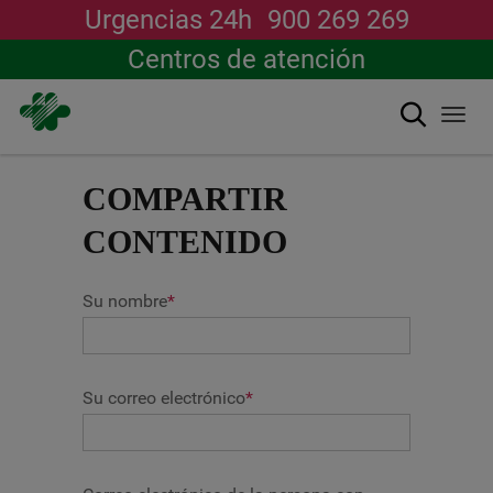
Urgencias 24h
900 269 269
Centros de atención
Buscar
Togg
navi
Pasar
al
COMPARTIR
contenido
principal
CONTENIDO
Su nombre
*
Su correo electrónico
*