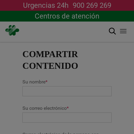
Urgencias 24h
900 269 269
Centros de atención
Buscar
Togg
navi
Pasar
al
COMPARTIR
contenido
principal
CONTENIDO
Su nombre
*
Su correo electrónico
*