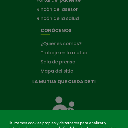
Portal del paciente
Rincón del asesor
Rincón de la salud
CONÓCENOS
¿Quiénes somos?
Trabaje en la mutua
Sala de prensa
Mapa del sitio
LA MUTUA QUE CUIDA DE TI
La
Mutua
que
cuida
de
Utilizamos cookies propias y de terceros para analizar y
ti