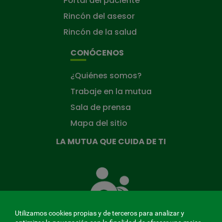
Portal del paciente
Rincón del asesor
Rincón de la salud
CONÓCENOS
¿Quiénes somos?
Trabaje en la mutua
Sala de prensa
Mapa del sitio
LA MUTUA QUE CUIDA DE TI
La
Mutua
que
cuida
de
Utilizamos cookies propias y de terceros para analizar y
ti