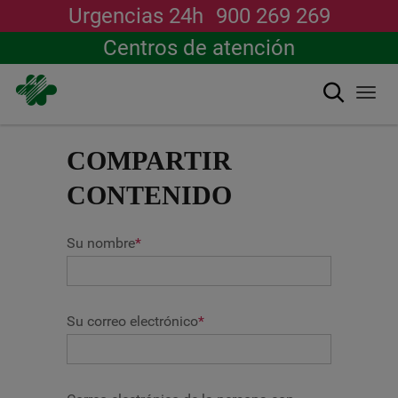
Urgencias 24h
900 269 269
Centros de atención
Buscar
Togg
navi
Pasar
al
COMPARTIR
contenido
principal
CONTENIDO
Su nombre
*
Su correo electrónico
*