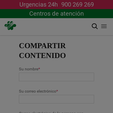
Urgencias 24h
900 269 269
Centros de atención
Buscar
Togg
navi
Pasar
al
COMPARTIR
contenido
principal
CONTENIDO
Su nombre
*
Su correo electrónico
*