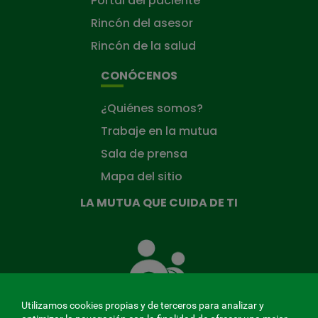
Portal del paciente
Rincón del asesor
Rincón de la salud
CONÓCENOS
¿Quiénes somos?
Trabaje en la mutua
Sala de prensa
Mapa del sitio
LA MUTUA QUE CUIDA DE TI
La
Mutua
que
cuida
de
Utilizamos cookies propias y de terceros para analizar y
ti