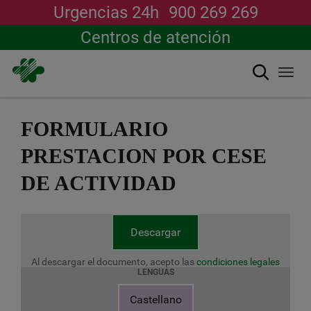
Urgencias 24h
900 269 269
Centros de atención
Buscar
Togg
navi
Pasar
al
FORMULARIO
contenido
principal
PRESTACION POR CESE
DE ACTIVIDAD
Descargar
Al descargar el documento, acepto las
condiciones legales
LENGUAS
Castellano