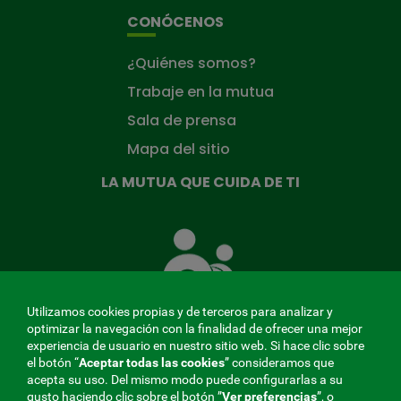
CONÓCENOS
¿Quiénes somos?
Trabaje en la mutua
Sala de prensa
Mapa del sitio
LA MUTUA QUE CUIDA DE TI
La
Mutua
que
cuida
de
Utilizamos cookies propias y de terceros para analizar y
ti
optimizar la navegación con la finalidad de ofrecer una mejor
experiencia de usuario en nuestro sitio web. Si hace clic sobre
el botón “
Aceptar todas las cookies
” consideramos que
acepta su uso. Del mismo modo puede configurarlas a su
MENÚ
gusto haciendo clic sobre el botón ”
Ver preferencias
”, o