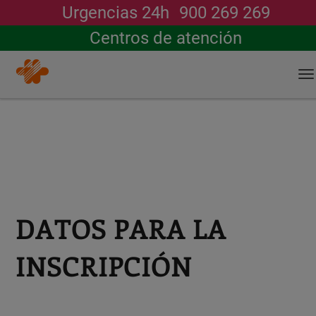
Urgencias 24h
900 269 269
Buscar
Centros de atención
T
na
Pasar
al
contenido
principal
DATOS PARA LA
INSCRIPCIÓN