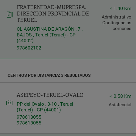
FRATERNIDAD-MUPRESPA.
Latitud
1.40 Km
DIRECCIÓN PROVINCIAL DE
Longitud
Administrativo
TERUEL
Contingencias
comunes
CL AGUSTINA DE ARAGÓN , 7 ,
BAJOS , Teruel (Teruel) - CP
(44002)
978602102
Distancia
*
Distance
CENTROS POR DISTANCIA: 3 RESULTADOS
in
Kilómetros
ASEPEYO-TERUEL-OVALO
0.58 Km
PP del Ovalo , 8-10 , Teruel
Asistencial
Servicios
(Teruel) - CP (44001)
978618055
978618055