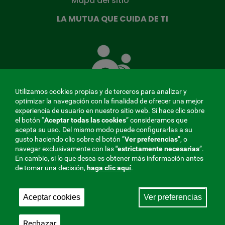
Mapa del sitio
LA MUTUA QUE CUIDA DE TI
La
Mutua
que
cuida
de
Utilizamos cookies propias y de terceros para analizar y
ti
optimizar la navegación con la finalidad de ofrecer una mejor
experiencia de usuario en nuestro sitio web. Si hace clic sobre
el botón “
Aceptar todas las cookies
” consideramos que
acepta su uso. Del mismo modo puede configurarlas a su
MENÚ
gusto haciendo clic sobre el botón ”
Ver preferencias
”, o
navegar exclusivamente con las
"estrictamente
necesarias
”.
REDES
En cambio, si lo que desea es obtener más información antes
de tomar una decisión,
haga clic aquí
.
SOCIALES
Perfil de contratante
|
Cookies
|
Aviso legal
|
Privacidad
V20
Aceptar cookies
Ver preferencias
Mutua Colaboradora con la Seguridad Social, 275.
Fraternidad-Muprespa 2026
Rechazar