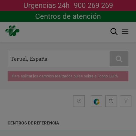
Urgencias 24h
900 269 269
Centros de atención
Buscar
Togg
navi
Pasar
al
contenido
Buscar
principal
Para aplicar los cambios realizados pulse sobre el icono LUPA
+compromiso
Guide
G
e
n
e
CENTROS DE REFERENCIA
r
a
COORDENADAS
r