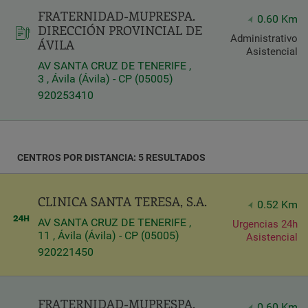
FRATERNIDAD-MUPRESPA.
Latitud
0.60 Km
DIRECCIÓN PROVINCIAL DE
Longitud
Administrativo
ÁVILA
Asistencial
AV SANTA CRUZ DE TENERIFE ,
3 , Ávila (Ávila) - CP (05005)
920253410
Distancia
*
CENTROS POR DISTANCIA: 5 RESULTADOS
Distance
in
Kilómetros
CLINICA SANTA TERESA, S.A.
0.52 Km
AV SANTA CRUZ DE TENERIFE ,
Urgencias 24h
11 , Ávila (Ávila) - CP (05005)
Asistencial
Servicios
920221450
FRATERNIDAD-MUPRESPA.
0.60 Km