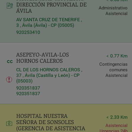
DIRECCIÓN PROVINCIAL DE
Administrativo
ÁVILA
Query
Asistencial
Search
AV SANTA CRUZ DE TENERIFE ,
3 , Ávila (Ávila) - CP (05005)
920253410
Centros
ASEPEYO-AVILA-LOS
0.77 Km
HORNOS CALEROS
Contingencias
CL DE LOS HORNOS CALEROS ,
comunes
37 , Ávila (Castilla y León) - CP
Asistencial
(05003)
920351837
920351837
Apply
HOSPITAL NUESTRA
2.33 Km
SEÑORA DE SONSOLES
Asistencial
(GERENCIA DE ASISTENCIA
Urgencias 24h