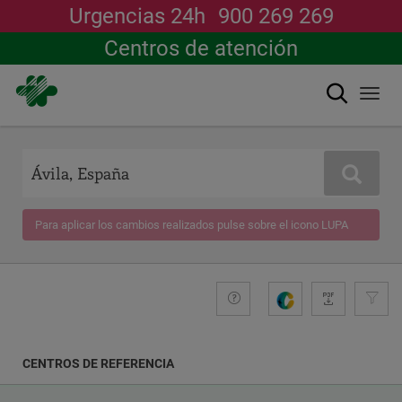
Urgencias 24h
900 269 269
Centros de atención
Buscar
Togg
navi
Pasar
al
contenido
Buscar
principal
Para aplicar los cambios realizados pulse sobre el icono LUPA
+compromiso
Guide
G
e
n
e
CENTROS DE REFERENCIA
r
a
COORDENADAS
r