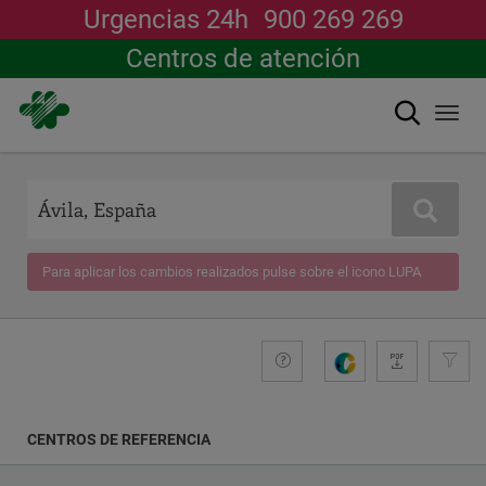
Urgencias 24h
900 269 269
Centros de atención
Buscar
Togg
navi
Pasar
al
contenido
Buscar
principal
Para aplicar los cambios realizados pulse sobre el icono LUPA
+compromiso
Guide
G
e
n
e
CENTROS DE REFERENCIA
r
a
COORDENADAS
r