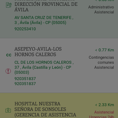
DIRECCIÓN PROVINCIAL DE
Administrativo
ÁVILA
Query
Asistencial
Search
AV SANTA CRUZ DE TENERIFE ,
3 , Ávila (Ávila) - CP (05005)
920253410
Centros
ASEPEYO-AVILA-LOS
0.77 Km
HORNOS CALEROS
Contingencias
CL DE LOS HORNOS CALEROS ,
comunes
37 , Ávila (Castilla y León) - CP
Asistencial
(05003)
920351837
920351837
Apply
HOSPITAL NUESTRA
2.33 Km
SEÑORA DE SONSOLES
Asistencial
(GERENCIA DE ASISTENCIA
Urgencias 24h