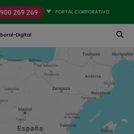
Selecciona
900 269 269
un
perfil
Buscar
boral-Digital