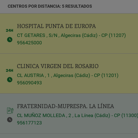
CENTROS POR DISTANCIA: 5 RESULTADOS
Latitud
HOSPITAL PUNTA DE EUROPA
Longitud
CT GETARES , S/N , Algeciras (Cádiz) - CP (11207)
956425000
CLINICA VIRGEN DEL ROSARIO
Distancia
*
CL AUSTRIA , 1 , Algeciras (Cádiz) - CP (11201)
Distance
956090493
in
Kilómetros
FRATERNIDAD-MUPRESPA. LA LÍNEA
CL MUÑOZ MOLLEDA , 2 , La Línea (Cádiz) - CP (11300
Servicios
956177123