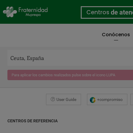
Centros
de aten
Conócenos
Pasar
al
contenido
principal
Para aplicar los cambios realizados pulse sobre el icono LUPA
User Guide
+compromiso
CENTROS DE REFERENCIA
COORDENADAS