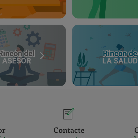
Rincón del
Rincón de
ASESOR
LA SALUD
or
Contacte