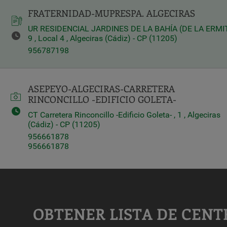
FRATERNIDAD-MUPRESPA. ALGECIRAS
Query
UR RESIDENCIAL JARDINES DE LA BAHÍA (DE LA ERMIT
Search
9 , Local 4 , Algeciras (Cádiz) - CP (11205)
956787198
Centros
ASEPEYO-ALGECIRAS-CARRETERA
RINCONCILLO -EDIFICIO GOLETA-
CT Carretera Rinconcillo -Edificio Goleta- , 1 , Algeciras
(Cádiz) - CP (11205)
956661878
956661878
Apply
OBTENER LISTA DE CENT