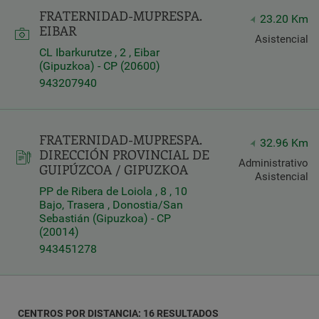
FRATERNIDAD-MUPRESPA.
23.20 Km
Latitud
EIBAR
Longitud
Asistencial
CL Ibarkurutze , 2 , Eibar
(Gipuzkoa) - CP (20600)
943207940
FRATERNIDAD-MUPRESPA.
Distancia
32.96 Km
DIRECCIÓN PROVINCIAL DE
*
Administrativo
GUIPÚZCOA / GIPUZKOA
Distance
Asistencial
in
PP de Ribera de Loiola , 8 , 10
Kilómetros
Bajo, Trasera , Donostia/San
Sebastián (Gipuzkoa) - CP
(20014)
943451278
Servicios
CENTROS POR DISTANCIA: 16 RESULTADOS