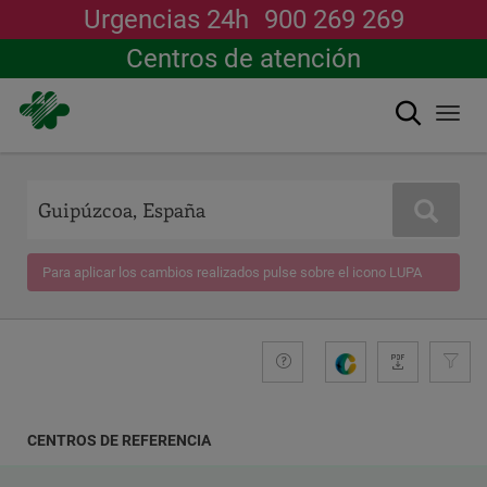
Urgencias 24h
900 269 269
Centros de atención
Buscar
Togg
navi
Pasar
al
contenido
Buscar
principal
Para aplicar los cambios realizados pulse sobre el icono LUPA
+compromiso
Guide
G
e
n
e
CENTROS DE REFERENCIA
r
a
COORDENADAS
r