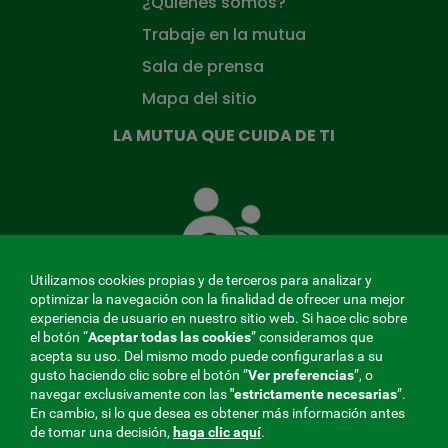
¿Quiénes somos?
Trabaje en la mutua
Sala de prensa
Mapa del sitio
LA MUTUA QUE CUIDA DE TI
La
Mutua
que
cuida
de
Utilizamos cookies propias y de terceros para analizar y
ti
optimizar la navegación con la finalidad de ofrecer una mejor
experiencia de usuario en nuestro sitio web. Si hace clic sobre
el botón “
Aceptar todas las cookies
” consideramos que
acepta su uso. Del mismo modo puede configurarlas a su
MENÚ
gusto haciendo clic sobre el botón ”
Ver preferencias
”, o
navegar exclusivamente con las
"estrictamente
necesarias
”.
REDES
En cambio, si lo que desea es obtener más información antes
de tomar una decisión,
haga clic aquí
.
SOCIALES