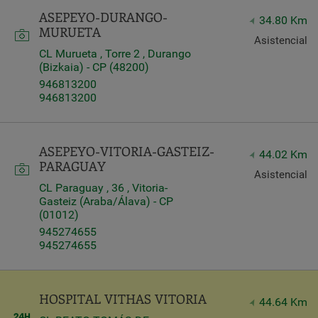
ASEPEYO-DURANGO-
34.80 Km
MURUETA
Asistencial
CL Murueta , Torre 2 , Durango
(Bizkaia) - CP (48200)
946813200
946813200
ASEPEYO-VITORIA-GASTEIZ-
44.02 Km
PARAGUAY
Asistencial
CL Paraguay , 36 , Vitoria-
Gasteiz (Araba/Álava) - CP
(01012)
945274655
945274655
HOSPITAL VITHAS VITORIA
44.64 Km