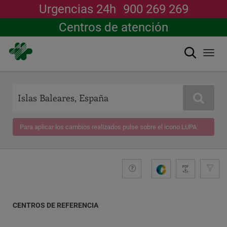
Urgencias 24h
900 269 269
Centros de atención
Buscar
Togg
navi
Pasar
al
contenido
Buscar
principal
Para aplicar los cambios realizados pulse sobre el icono LUPA
+compromiso
Guide
G
e
n
e
CENTROS DE REFERENCIA
r
a
COORDENADAS
r