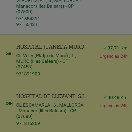
VI PORTUGAL , 6 , MALLORCA -
Manacor (Illes Balears) - CP
(07500)
971554311
971554311
HOSPITAL JUANEDA MURO
37.71 Km
CL Veler (Platja de Muro) , 1 ,
Urgencias 24h
MURO (Illes Balears) - CP
(07458)
971891900
HOSPITAL DE LLEVANT, S.L.
40.48 Km
CL ESCAMARLA , 6 , MALLORCA
Urgencias 24h
- Manacor (Illes Balears) - CP
(07680)
971815259