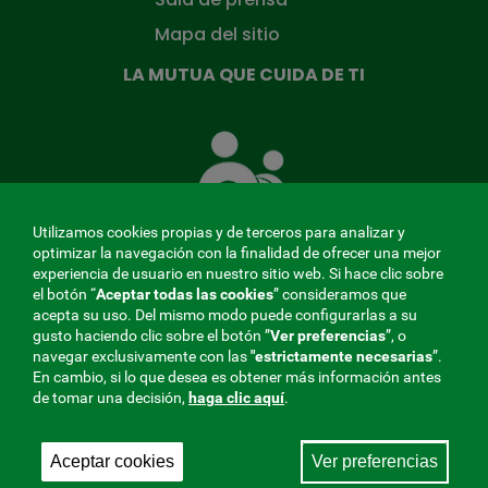
Mapa del sitio
LA MUTUA QUE CUIDA DE TI
La
Mutua
que
cuida
de
Utilizamos cookies propias y de terceros para analizar y
ti
optimizar la navegación con la finalidad de ofrecer una mejor
experiencia de usuario en nuestro sitio web. Si hace clic sobre
el botón “
Aceptar todas las cookies
” consideramos que
acepta su uso. Del mismo modo puede configurarlas a su
MENÚ
gusto haciendo clic sobre el botón ”
Ver preferencias
”, o
navegar exclusivamente con las
"estrictamente
necesarias
”.
REDES
En cambio, si lo que desea es obtener más información antes
de tomar una decisión,
haga clic aquí
.
SOCIALES
Perfil de contratante
|
Cookies
|
Aviso legal
|
Privacidad
V20
Aceptar cookies
Ver preferencias
Mutua Colaboradora con la Seguridad Social, 275.