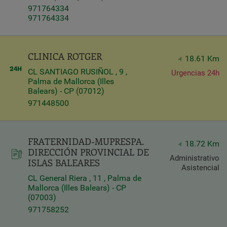
971764334
Query
971764334
Search
CLINICA ROTGER
18.61 Km
Centros
CL SANTIAGO RUSIÑOL , 9 ,
Urgencias 24h
Palma de Mallorca (Illes
Balears) - CP (07012)
971448500
FRATERNIDAD-MUPRESPA.
18.72 Km
DIRECCIÓN PROVINCIAL DE
Administrativo
ISLAS BALEARES
Asistencial
CL General Riera , 11 , Palma de
Mallorca (Illes Balears) - CP
Apply
(07003)
971758252