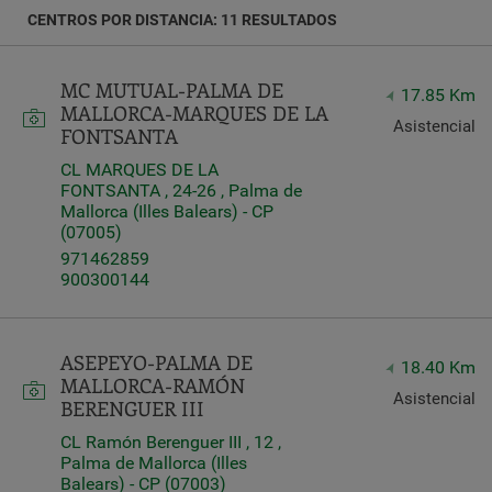
CENTROS POR DISTANCIA: 11 RESULTADOS
Latitud
Longitud
MC MUTUAL-PALMA DE
17.85 Km
MALLORCA-MARQUES DE LA
Asistencial
FONTSANTA
CL MARQUES DE LA
FONTSANTA , 24-26 , Palma de
Mallorca (Illes Balears) - CP
Distancia
(07005)
*
971462859
Distance
900300144
in
Kilómetros
ASEPEYO-PALMA DE
18.40 Km
MALLORCA-RAMÓN
Servicios
Asistencial
BERENGUER III
CL Ramón Berenguer III , 12 ,
Palma de Mallorca (Illes
Balears) - CP (07003)