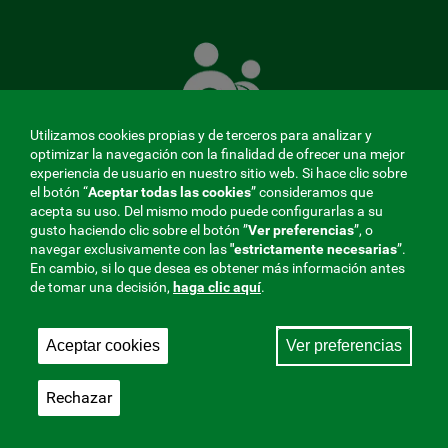
La
Mutua
que
cuida
de
Utilizamos cookies propias y de terceros para analizar y
ti
optimizar la navegación con la finalidad de ofrecer una mejor
experiencia de usuario en nuestro sitio web. Si hace clic sobre
el botón “
Aceptar todas las cookies
” consideramos que
acepta su uso. Del mismo modo puede configurarlas a su
MENÚ
gusto haciendo clic sobre el botón ”
Ver preferencias
”, o
navegar exclusivamente con las
"estrictamente
necesarias
”.
REDES
En cambio, si lo que desea es obtener más información antes
de tomar una decisión,
haga clic aquí
.
SOCIALES
Perfil de contratante
|
Cookies
|
Aviso legal
|
Privacidad
V20
Aceptar cookies
Ver preferencias
Mutua Colaboradora con la Seguridad Social, 275.
Fraternidad-Muprespa 2026
Rechazar
Guardar
Castellano