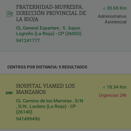
FRATERNIDAD-MUPRESPA.
Latitud
20.65 Km
DIRECCIÓN PROVINCIAL DE
Longitud
Administrativo
LA RIOJA
Asistencial
CL General Espartero , 5 , bajos ,
Logroño (La Rioja) - CP (26003)
941241777
Distancia
*
CENTROS POR DISTANCIA: 5 RESULTADOS
Distance
in
Kilómetros
HOSPITAL VIAMED LOS
18.34 Km
MANZANOS
Urgencias 24h
CL Camino de los Maristas , S/N
Servicios
, S/N , Lardero (La Rioja) - CP
(26140)
941499490