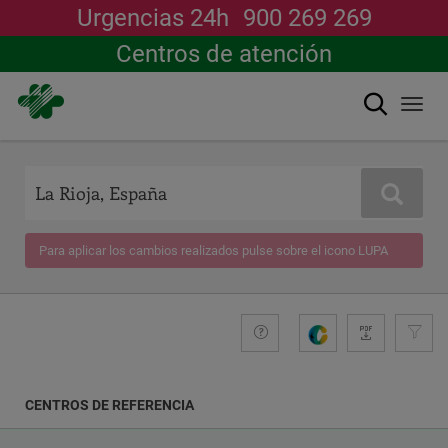
Urgencias 24h
900 269 269
Centros de atención
Buscar
Togg
navi
Pasar
al
contenido
Buscar
principal
Para aplicar los cambios realizados pulse sobre el icono LUPA
+compromiso
Guide
G
e
n
e
CENTROS DE REFERENCIA
r
a
COORDENADAS
r