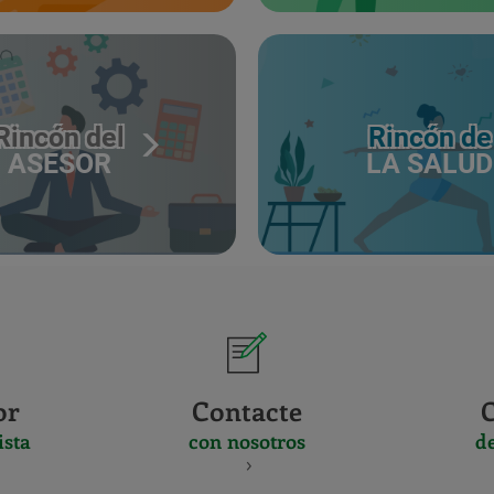
Rincón del
Rincón de
ASESOR
LA SALUD
or
Contacte
ista
con nosotros
d