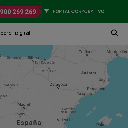
Selecciona
900 269 269
un
perfil
Buscar
boral-Digital