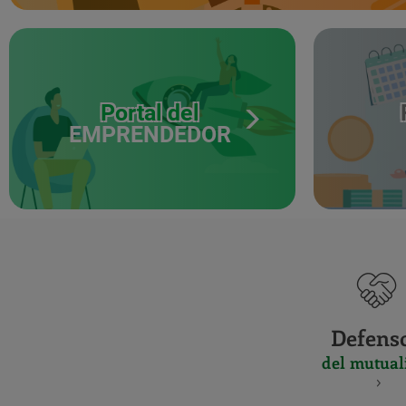
Portal del
EMPRENDEDOR
Defens
del mutual