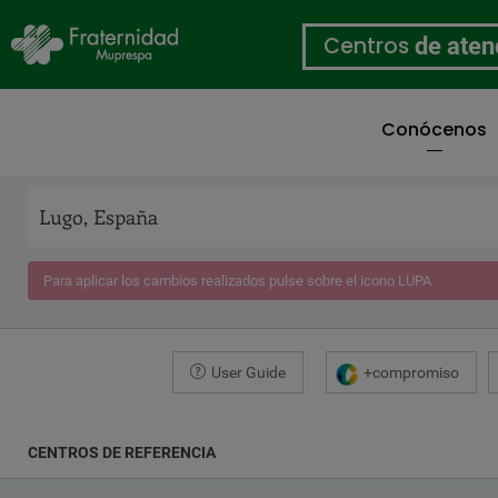
Centros
de aten
Conócenos
Pasar
al
contenido
principal
Para aplicar los cambios realizados pulse sobre el icono LUPA
User Guide
+compromiso
CENTROS DE REFERENCIA
COORDENADAS