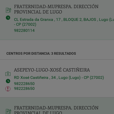
FRATERNIDAD-MUPRESPA. DIRECCIÓN
Latitud
PROVINCIAL DE LUGO
CL Estrada da Granxa , 17 , BLOQUE 2, BAJOS , Lugo (L
- CP (27002)
Longitud
982280114
CENTROS POR DISTANCIA: 3 RESULTADOS
Distancia
*
Distance
ASEPEYO-LUGO-XOSÉ CASTIÑEIRA
in
Kilómetros
RD Xosé Castiñeira , 34 , Lugo (Lugo) - CP (27002)
982228650
982228650
Servicios
FRATERNIDAD-MUPRESPA. DIRECCIÓN
PROVINCIAL DE LUGO