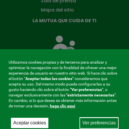
Sala de prensa
Mapa del sitio
LA MUTUA QUE CUIDA DE TI
La
Mutua
que
cuida
de
Utilizamos cookies propias y de terceros para analizar y
ti
optimizar la navegación con la finalidad de ofrecer una mejor
experiencia de usuario en nuestro sitio web. Si hace clic sobre
el botón “
Aceptar todas las cookies
” consideramos que
acepta su uso. Del mismo modo puede configurarlas a su
MENÚ
gusto haciendo clic sobre el botón ”
Ver preferencias
”, o
navegar exclusivamente con las
"estrictamente
necesarias
”.
REDES
En cambio, si lo que desea es obtener más información antes
de tomar una decisión,
haga clic aquí
.
SOCIALES
Perfil de contratante
|
Cookies
|
Aviso legal
|
Privacidad
V20
Aceptar cookies
Ver preferencias
Mutua Colaboradora con la Seguridad Social, 275.