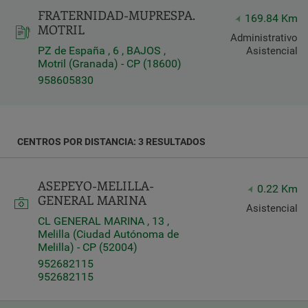
FRATERNIDAD-MUPRESPA.
169.84 Km
Latitud
MOTRIL
Longitud
Administrativo
PZ de España , 6 , BAJOS ,
Asistencial
Motril (Granada) - CP (18600)
958605830
Distancia
CENTROS POR DISTANCIA: 3 RESULTADOS
*
Distance
in
ASEPEYO-MELILLA-
0.22 Km
Kilómetros
GENERAL MARINA
Asistencial
CL GENERAL MARINA , 13 ,
Melilla (Ciudad Autónoma de
Servicios
Melilla) - CP (52004)
952682115
952682115