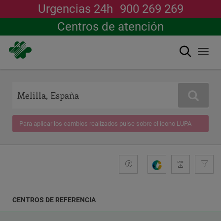
Urgencias 24h
900 269 269
Centros de atención
Buscar
Togg
navi
Pasar
al
contenido
Buscar
principal
Para aplicar los cambios realizados pulse sobre el icono LUPA
+compromiso
Guide
G
e
n
e
CENTROS DE REFERENCIA
r
a
COORDENADAS
r