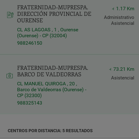
FRATERNIDAD-MUPRESPA.
Latitud
1.17 Km
DIRECCIÓN PROVINCIAL DE
Longitud
Administrativo
OURENSE
Asistencial
CL AS LAGOAS , 1 , Ourense
(Ourense) - CP (32004)
988246150
Distancia
FRATERNIDAD-MUPRESPA.
*
73.21 Km
BARCO DE VALDEORRAS
Distance
Asistencial
in
CL MANUEL QUIROGA , 20 ,
Kilómetros
Barco de Valdeorras (Ourense) -
CP (32300)
988325143
Servicios
CENTROS POR DISTANCIA: 5 RESULTADOS