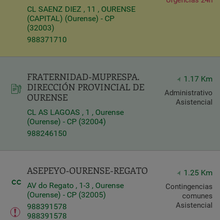
Urgencias 24h
CL SAENZ DIEZ , 11 , OURENSE
(CAPITAL) (Ourense) - CP
(32003)
988371710
FRATERNIDAD-MUPRESPA.
1.17 Km
DIRECCIÓN PROVINCIAL DE
Administrativo
OURENSE
Asistencial
CL AS LAGOAS , 1 , Ourense
(Ourense) - CP (32004)
988246150
ASEPEYO-OURENSE-REGATO
1.25 Km
AV do Regato , 1-3 , Ourense
Contingencias
(Ourense) - CP (32005)
comunes
Asistencial
988391578
988391578