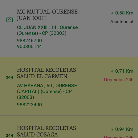
Query
MC MUTUAL-OURENSE-
0.58 Km
Search
JUAN XXIII
Asistencial
CL JUAN XXIII , 14 , Ourense
(Ourense) - CP (32003)
Centros
988246700
900300144
HOSPITAL RECOLETAS
0.71 Km
SALUD EL CARMEN
Urgencias 24h
AV HABANA , 50 , OURENSE
(CAPITAL) (Ourense) - CP
(32003)
988223400
Apply
HOSPITAL RECOLETAS
0.94 Km
SALUD COSAGA