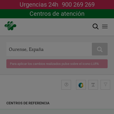
Urgencias 24h
900 269 269
Centros de atención
Buscar
Togg
navi
Pasar
al
contenido
Buscar
principal
Para aplicar los cambios realizados pulse sobre el icono LUPA
+compromiso
Guide
G
e
n
e
CENTROS DE REFERENCIA
r
a
COORDENADAS
r