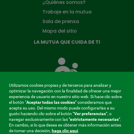
¿Quiénes somos?
Trabaje en la mutua
Sala de prensa
Mapa del sitio
LA MUTUA QUE CUIDA DE TI
La
Mutua
que
cuida
de
Utilizamos cookies propias y de terceros para analizar y
ti
optimizar la navegación con la finalidad de ofrecer una mejor
experiencia de usuario en nuestro sitio web. Si hace clic sobre
el botón “
Aceptar todas las cookies
” consideramos que
acepta su uso. Del mismo modo puede configurarlas a su
MENÚ
gusto haciendo clic sobre el botón ”
Ver preferencias
”, o
navegar exclusivamente con las
"estrictamente
necesarias
”.
REDES
En cambio, si lo que desea es obtener más información antes
de tomar una decisión,
haga clic aquí
.