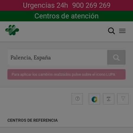
Urgencias 24h
900 269 269
Centros de atención
Buscar
Togg
navi
Pasar
al
contenido
Buscar
principal
Para aplicar los cambios realizados pulse sobre el icono LUPA
+compromiso
Guide
G
e
n
e
CENTROS DE REFERENCIA
r
a
COORDENADAS
r