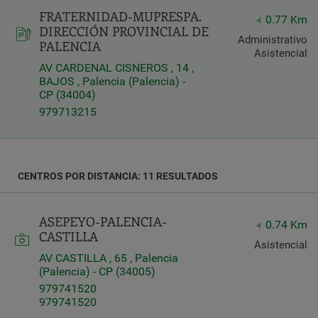
FRATERNIDAD-MUPRESPA.
Latitud
0.77 Km
DIRECCIÓN PROVINCIAL DE
Longitud
Administrativo
PALENCIA
Asistencial
AV CARDENAL CISNEROS , 14 ,
BAJOS , Palencia (Palencia) -
CP (34004)
979713215
Distancia
*
Distance
CENTROS POR DISTANCIA: 11 RESULTADOS
in
Kilómetros
ASEPEYO-PALENCIA-
0.74 Km
CASTILLA
Asistencial
Servicios
AV CASTILLA , 65 , Palencia
(Palencia) - CP (34005)
979741520
979741520