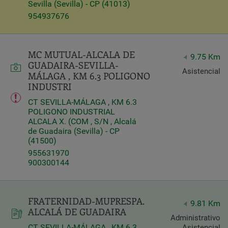
Sevilla (Sevilla) - CP (41013)
954937676
MC MUTUAL-ALCALA DE
9.75 Km
GUADAIRA-SEVILLA-
Asistencial
MÁLAGA , KM 6.3 POLIGONO
INDUSTRI
CT SEVILLA-MÁLAGA , KM 6.3
POLIGONO INDUSTRIAL
ALCALA X. (COM , S/N , Alcalá
de Guadaira (Sevilla) - CP
(41500)
955631970
900300144
FRATERNIDAD-MUPRESPA.
9.81 Km
ALCALÁ DE GUADAIRA
Administrativo
CT SEVILLA-MÁLAGA , KM 6.3
Asistencial