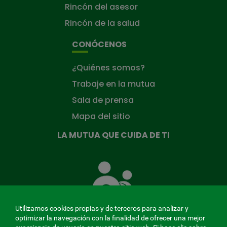
Rincón del asesor
Rincón de la salud
CONÓCENOS
¿Quiénes somos?
Trabaje en la mutua
Sala de prensa
Mapa del sitio
LA MUTUA QUE CUIDA DE TI
La
Mutua
que
cuida
de
Utilizamos cookies propias y de terceros para analizar y
ti
optimizar la navegación con la finalidad de ofrecer una mejor