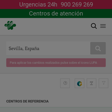
Urgencias 24h
900 269 269
Centros de atención
Buscar
Togg
navi
Pasar
al
contenido
Buscar
principal
Para aplicar los cambios realizados pulse sobre el icono LUPA
+compromiso
Guide
G
e
n
e
CENTROS DE REFERENCIA
r
a
COORDENADAS
r