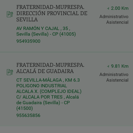
FRATERNIDAD-MUPRESPA.
Latitud
2.00 Km
DIRECCIÓN PROVINCIAL DE
Longitud
Administrativo
SEVILLA
Asistencial
AV RAMÓN Y CAJAL , 35 ,
Sevilla (Sevilla) - CP (41005)
954935900
Distancia
FRATERNIDAD-MUPRESPA.
*
9.81 Km
ALCALÁ DE GUADAIRA
Distance
Administrativo
in
CT SEVILLA-MÁLAGA , KM 6.3
Asistencial
Kilómetros
POLIGONO INDUSTRIAL
ALCALA X. (COMPLEJO IDEAL)
C/ ALCALA POR TRES , Alcalá
de Guadaira (Sevilla) - CP
Servicios
(41500)
955635856