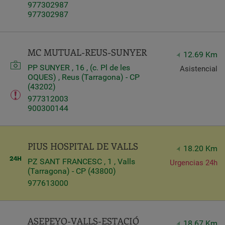
977302987
977302987
MC MUTUAL-REUS-SUNYER
12.69 Km
PP SUNYER , 16 , (c. Pl de les
Asistencial
OQUES) , Reus (Tarragona) - CP
(43202)
977312003
900300144
PIUS HOSPITAL DE VALLS
18.20 Km
PZ SANT FRANCESC , 1 , Valls
Urgencias 24h
(Tarragona) - CP (43800)
977613000
ASEPEYO-VALLS-ESTACIÓ
18.67 Km