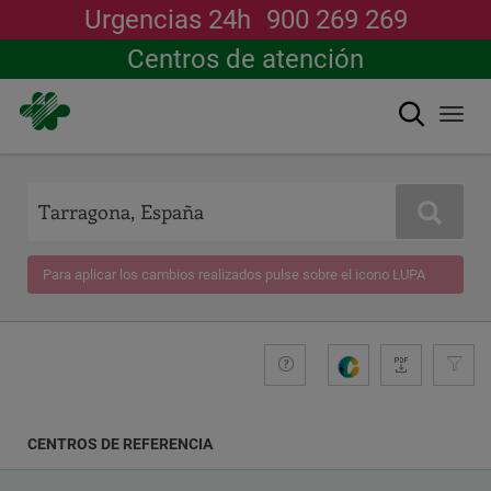
Urgencias 24h
900 269 269
Centros de atención
Buscar
Togg
navi
Pasar
al
contenido
Buscar
principal
Para aplicar los cambios realizados pulse sobre el icono LUPA
+compromiso
Guide
G
e
n
e
CENTROS DE REFERENCIA
r
a
COORDENADAS
r