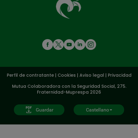
cuida
de
ti
MENÚ
REDES
SOCIALES
Perfil de contratante
|
Cookies
|
Aviso legal
|
Privacidad
V20
Mutua Colaboradora con la Seguridad Social, 275.
Fraternidad-Muprespa 2026
Guardar
Castellano