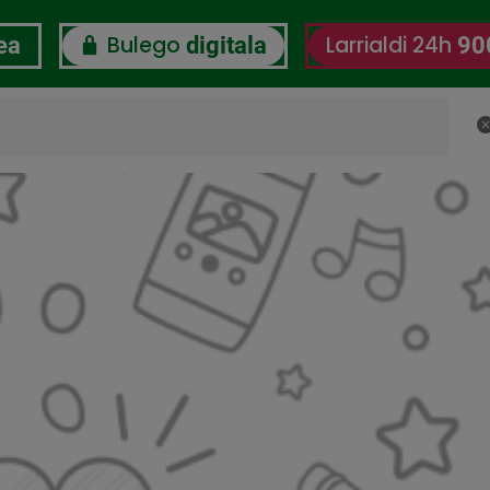
Bulego
Larrialdi 24h
ea
digitala
90
B
 Erantzukizun Korporatiboa
Lan-Ongizate Digitalaren