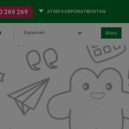
Selecciona
0 269 269
un
perfil
Ámbito
Bilatu
ertan behera utzi
 Behatokia
Ziurtagiriak
Bilatu