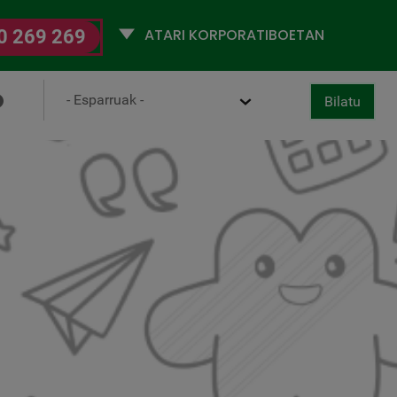
Selecciona
0 269 269
un
perfil
Ámbito
Bilatu
ertan behera utzi
 Behatokia
Ziurtagiriak
Bilatu