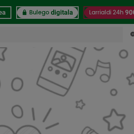
Bulego
Larrialdi 24h
ea
digitala
90
B
 Erantzukizun Korporatiboa
Lan-Ongizate Digitalaren