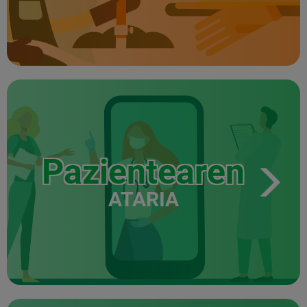
Pazientearen
ATARIA