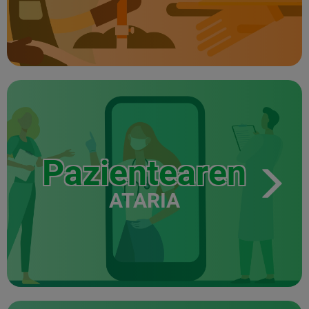
Pazientearen
ATARIA