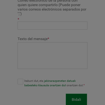
Correo electrónico de la persona con
quien quiere compartirlo (Puede poner
varios correos electrónicos separados por
",")
*
Texto del mensaje
*
Irakurri dut, eta
jakinarazpenetan datuak
babesteko klausula onartzen dut
onartzen dut.
*
Bidali