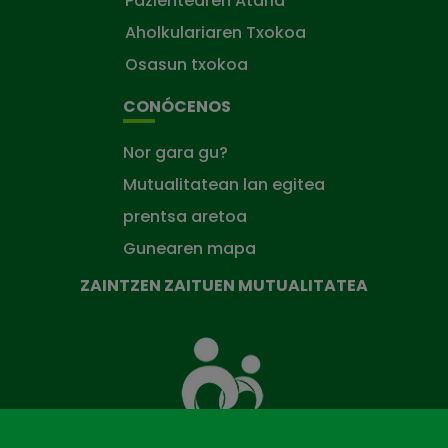
Pazientearen Ataria
Aholkulariaren Txokoa
Osasun txokoa
CONÓCENOS
Nor gara gu?
Mutualitatean lan egitea
prentsa aretoa
Gunearen mapa
ZAINTZEN ZAITUEN MUTUALITATEA
Zaintzen
zaituen
Mutua