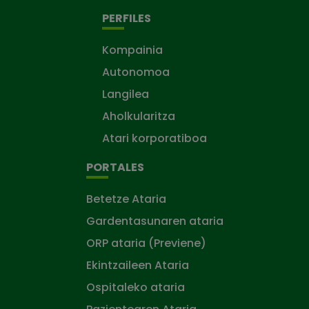
PERFILES
Kompainia
Autonomoa
Langilea
Aholkularitza
Atari korporatiboa
PORTALES
Betetze Ataria
Gardentasunaren ataria
ORP ataria (Previene)
Ekintzaileen Ataria
Ospitaleko ataria