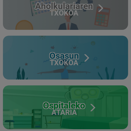
Aholkulariaren
TXOKOA
Osasun
TXOKOA
Ospitaleko
ATARIA