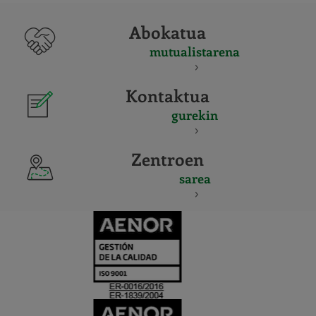
Abokatua
mutualistarena
Kontaktua
gurekin
Zentroen
sarea
CERTIFICADO
Y
ACREDITACIO