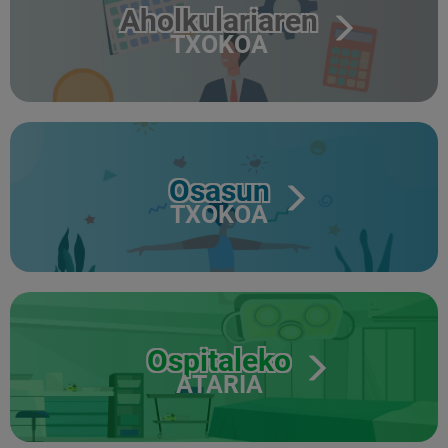
Aholkulariaren
TXOKOA
Osasun
TXOKOA
Ospitaleko
ATARIA