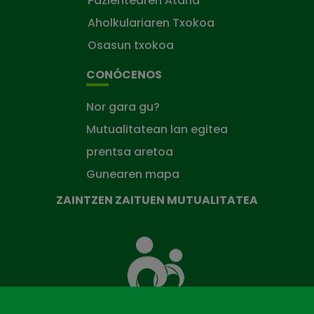
Pazientearen Ataria
Aholkulariaren Txokoa
Osasun txokoa
CONÓCENOS
Nor gara gu?
Mutualitatean lan egitea
prentsa aretoa
Gunearen mapa
ZAINTZEN ZAITUEN MUTUALITATEA
Zaintzen
zaituen
Mutua