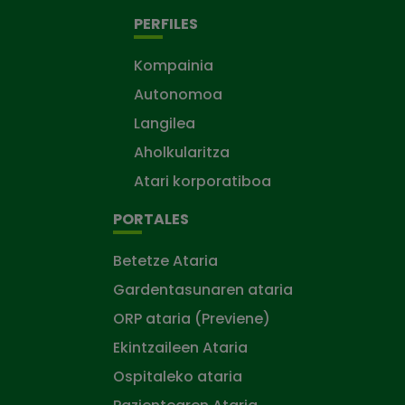
PERFILES
Kompainia
Autonomoa
Langilea
Aholkularitza
Atari korporatiboa
PORTALES
Betetze Ataria
Gardentasunaren ataria
ORP ataria (Previene)
Ekintzaileen Ataria
Ospitaleko ataria