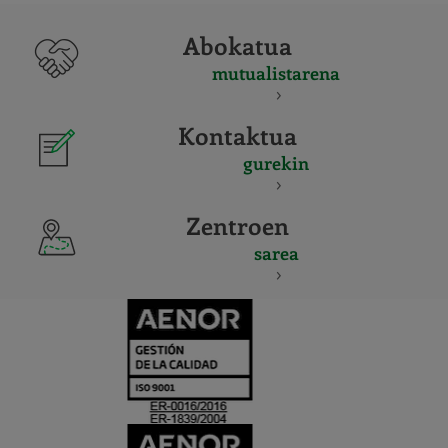
Abokatua
mutualistarena
Kontaktua
gurekin
Zentroen
sarea
CERTIFICADO
Y
ACREDITACIO