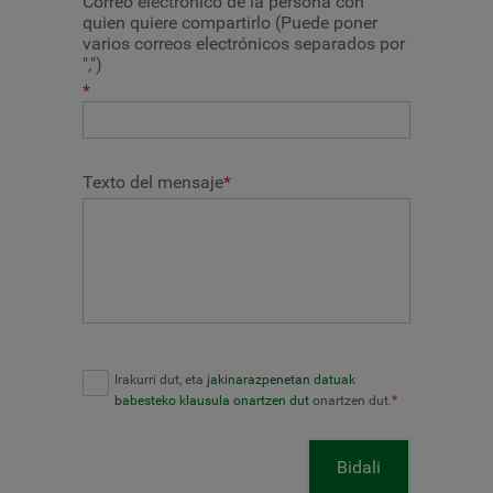
Correo electrónico de la persona con
quien quiere compartirlo (Puede poner
varios correos electrónicos separados por
",")
*
Texto del mensaje
*
Irakurri dut, eta
jakinarazpenetan datuak
babesteko klausula onartzen dut
onartzen dut.
*
Bidali