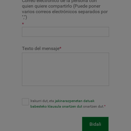
Correo electrónico de la persona con
quien quiere compartirlo (Puede poner
varios correos electrónicos separados por
",")
*
Texto del mensaje
*
Irakurri dut, eta
jakinarazpenetan datuak
babesteko klausula onartzen dut
onartzen dut.
*
Bidali