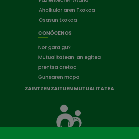
Pazientearen Ataria
Aholkulariaren Txokoa
Osasun txokoa
CONÓCENOS
Nor gara gu?
Mutualitatean lan egitea
prentsa aretoa
Gunearen mapa
ZAINTZEN ZAITUEN MUTUALITATEA
Zaintzen
zaituen
Mutua