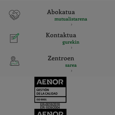
Abokatua
mutualistarena
Kontaktua
gurekin
Zentroen
sarea
CERTIFICADO
Y
ACREDITACIO