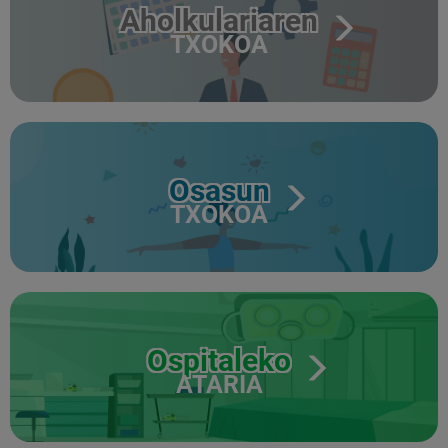
Aholkulariaren
TXOKOA
Osasun
TXOKOA
Ospitaleko
ATARIA