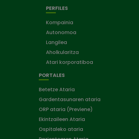
PERFILES
Kompainia
Autonomoa
Langilea
Aholkularitza
Atari korporatiboa
PORTALES
Betetze Ataria
Gardentasunaren ataria
ORP ataria (Previene)
Ekintzaileen Ataria
Ospitaleko ataria