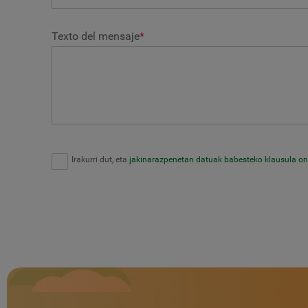
Texto del mensaje
*
Irakurri dut, eta
jakinarazpenetan datuak babesteko klausula on