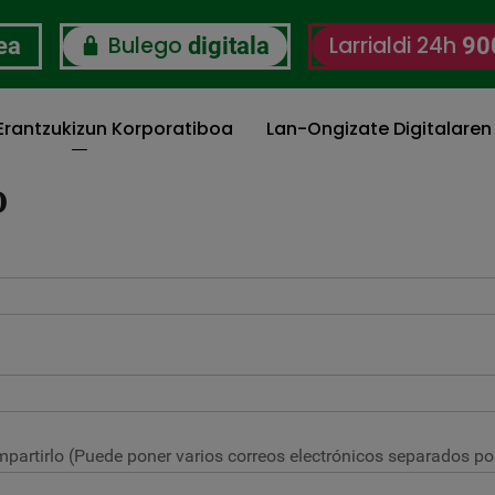
Bulego
Larrialdi 24h
ea
digitala
90
 Erantzukizun Korporatiboa
Lan-Ongizate Digitalaren
O
partirlo (Puede poner varios correos electrónicos separados por 