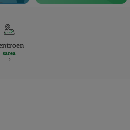
entroen
sarea
S
NES