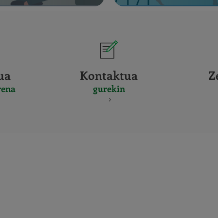
ua
Kontaktua
Z
rena
gurekin
CERTIFICADO
Y
ACREDITACIO