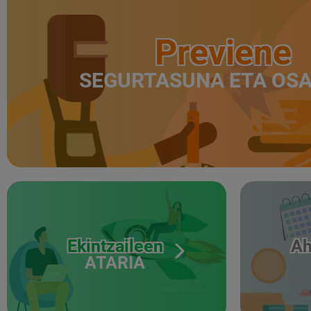
Previene
SEGURTASUNA ETA OS
Ekintzaileen
Ah
ATARIA