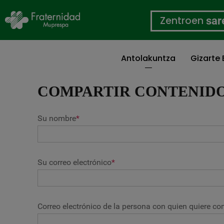
Zentroen
sar
Antolakuntza
Gizarte
Skip
to
COMPARTIR CONTENID
main
content
Su nombre
*
Su correo electrónico
*
Correo electrónico de la persona con quien quiere com