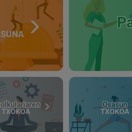
Pa
ASUNA
olkulariaren
Osasun
TXOKOA
TXOKOA