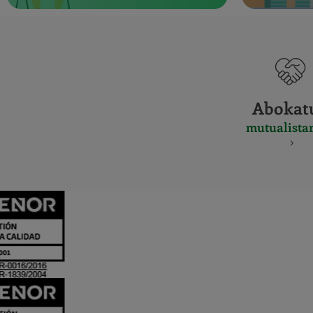
Abokat
mutualista