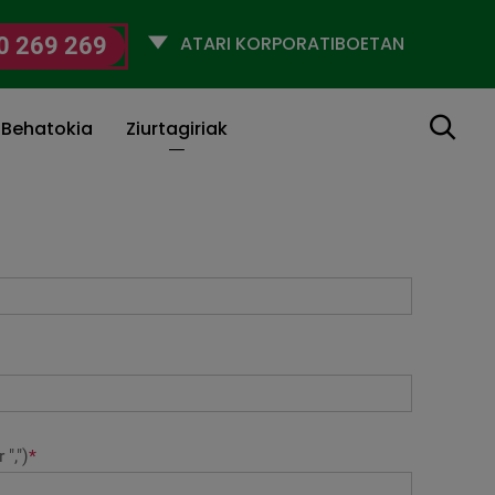
Selecciona
0 269 269
un
perfil
Bilatu
 Behatokia
Ziurtagiriak
",")
*