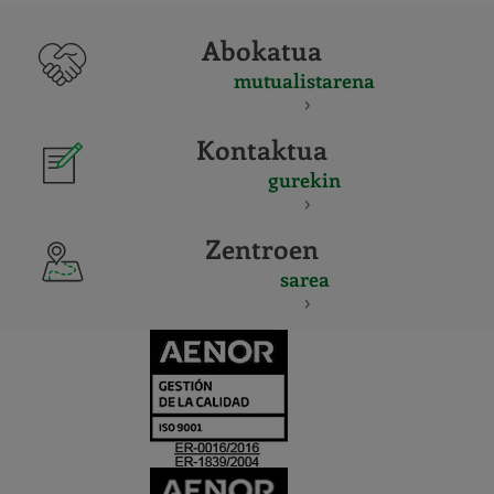
Abokatua
mutualistarena
Kontaktua
gurekin
Zentroen
sarea
CERTIFICADO
Y
ACREDITACIO