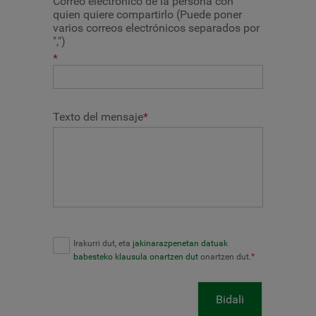
Correo electrónico de la persona con
quien quiere compartirlo (Puede poner
varios correos electrónicos separados por
",")
*
Texto del mensaje
*
Irakurri dut, eta
jakinarazpenetan datuak
babesteko klausula onartzen dut
onartzen dut.
*
Bidali