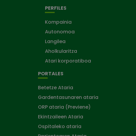
PERFILES
Kompainia
Autonomoa
Langilea
Aholkularitza
Atari korporatiboa
PORTALES
Betetze Ataria
Gardentasunaren ataria
ORP ataria (Previene)
Ekintzaileen Ataria
Ospitaleko ataria