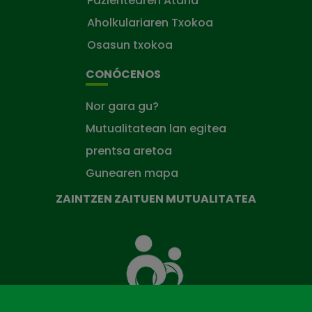
Pazientearen Ataria
Aholkulariaren Txokoa
Osasun txokoa
CONÓCENOS
Nor gara gu?
Mutualitatean lan egitea
prentsa aretoa
Gunearen mapa
ZAINTZEN ZAITUEN MUTUALITATEA
Zaintzen
zaituen
Mutua