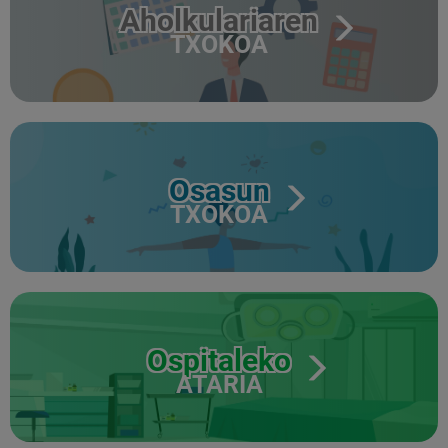
Aholkulariaren
TXOKOA
Osasun
TXOKOA
Ospitaleko
ATARIA