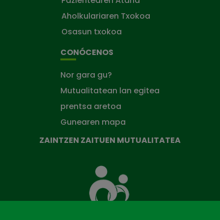
Pazientearen Ataria
Aholkulariaren Txokoa
Osasun txokoa
CONÓCENOS
Nor gara gu?
Mutualitatean lan egitea
prentsa aretoa
Gunearen mapa
ZAINTZEN ZAITUEN MUTUALITATEA
Zaintzen
zaituen
Mutua