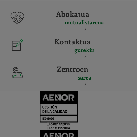
Abokatua
mutualistarena
Kontaktua
gurekin
Zentroen
sarea
CERTIFICADO
Y
ACREDITACIO