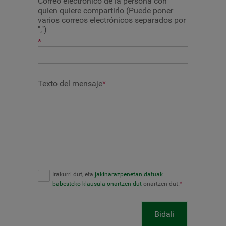
Correo electrónico de la persona con
quien quiere compartirlo (Puede poner
varios correos electrónicos separados por
",")
*
Texto del mensaje
*
Irakurri dut, eta
jakinarazpenetan datuak
babesteko klausula onartzen dut
onartzen dut.
*
Bidali