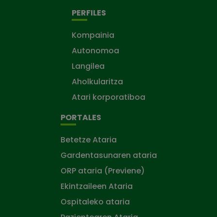
PERFILES
Kompainia
Autonomoa
Langilea
Aholkularitza
Atari korporatiboa
PORTALES
Betetze Ataria
Gardentasunaren ataria
ORP ataria (Previene)
Ekintzaileen Ataria
Ospitaleko ataria