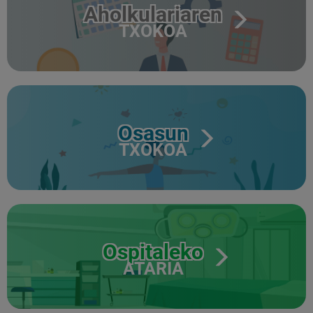
Aholkulariaren
TXOKOA
Osasun
TXOKOA
Ospitaleko
ATARIA